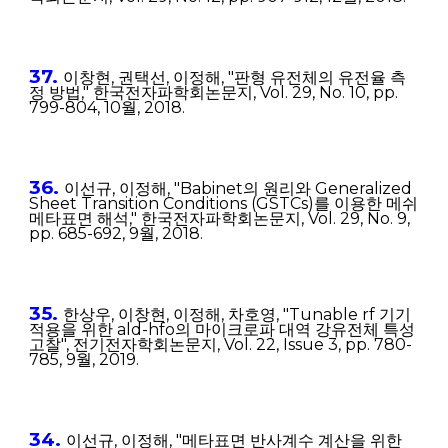
37.
,
,
, "
이창현
권택선
이정해
판형
유전체의
유전율
측
,"
, Vol. 29, No. 10, pp.
정
방법
한국전자파학회논문지
799-804, 10
, 2018.
월
36.
,
, "Babinet
Generalized
이선규
이정해
의
원리와
Sheet Transition Conditions (GSTCs)
를
이용한
메쉬
,"
, Vol. 29, No. 9,
메타표면
해석
한국전자파학회논문지
pp. 685-692, 9
, 2018.
월
35.
,
,
,
, "Tunable rf
한상우
이창현
이정해
차호영
기기
ald-hfo
적용을
위한
의
마이크로파
대역
강유전체
특성
",
, Vol. 22, Issue 3, pp. 780-
고찰
전기전자학회논문지
785, 9
, 2019.
월
34.
,
, "
이선규
이정해
메타표면
반사계수
계산을
위한